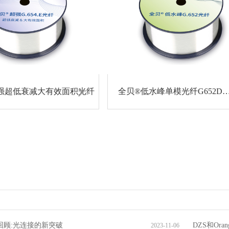
超强超低衰减大有效面积光纤
全贝®低水峰单模光纤G652D
23回顾:光连接的新突破
DZS和O
2023-11-06