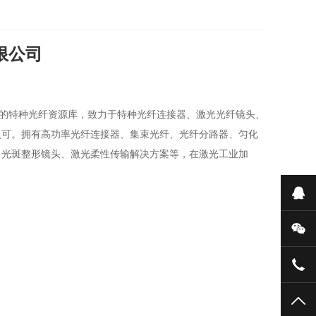
限公司
的特种光纤资源库，致力于特种光纤连接器、激光光纤镜头、
认可。拥有高功率光纤连接器、集束光纤、光纤分路器、匀化
、光斑整形镜头、激光柔性传输解决方案等，在激光工业加
在
微
027
TO